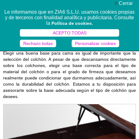
X
Cerrar
MENÚ ☰
Le informamos que en ZIA6 S.L.U. usamos cookies propias
y de terceros con finalidad analítica y publicitaria. Consulte
la
.
Política de cookies
Completa tu equipo de descanso con
ACEPTO TODAS
las bases DescansoR
Rechazo todas
Personalizar cookies
Elegir una buena base para cama es igual de importante que la
selección del colchón. A pesar de que descansamos directamente
sobre los colchones, elegir una base correcta para el tipo de
material del colchón o para el grado de firmeza que deseamos
realmente puede condicionar que durmamos adecuadamente, así
como la durabilidad del colchón. Estamos a tu disposición para
asesorarte sobre la base adecuada según el tipo de colchón que
desees.