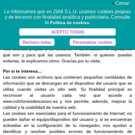
X
Cerrar
MENÚ ☰
Le informamos que en ZIA6 S.L.U. usamos cookies propias
y de terceros con finalidad analítica y publicitaria. Consulte
la
.
Política de cookies
Uso de cookies
ACEPTO TODAS
Rechazo todas
Personalizar cookies
Para mejorar la experiencia de tu visita, usamos en esta página
web cookies propias y de terceros. A continuación te explicamos
qué son y para qué las usamos. También -si quieres- puedes
evitarlas, te explicamos cómo. Gracias por tu visita.
Por si te interesa…
Las cookies son archivos que contienen pequeñas cantidades de
información que se descargan en el dispositivo del usuario que se
utiliza cuando visitas un sitio web. Su finalidad principal es
reconocer al usuario cada vez que accede a
www.colchonesdescansor.es y nos permite, además, mejorar la
calidad y la usabilidad de nuestra web.
Las cookies son esenciales para el funcionamiento de Internet; no
pueden dañar el equipo/dispositivo del usuario y, si se encuentran
activadas en la configuración de tu navegador, nos ayudan a
identificar y resolver posibles errores de funcionamiento de