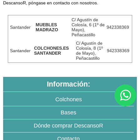
DescansoR, póngase en contacto con nosotros.
C/ Agustín de
MUEBLES
Colosía, 6 (1º de
Santander
942338369
MADRAZO
Mayo),
Peñacastillo
C/ Agustín de
COLCHONES.ES
Colosía, 8 (1º
Santander
942338369
SANTANDER
de Mayo),
Peñacastillo
Información:
Colchones
Bases
Dónde comprar DescansoR
Contacto