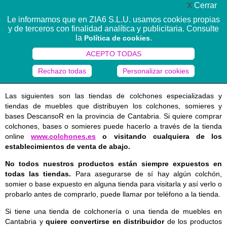
X
Cerrar
MENÚ ☰
Le informamos que en ZIA6 S.L.U. usamos cookies propias
y de terceros con finalidad analítica y publicitaria. Consulte
la
.
Política de cookies
ACEPTO TODAS
Distribuidores oficiales de colchones
DescansoR en Cantabria
Rechazo todas
Personalizar cookies
Las siguientes son las tiendas de colchones especializadas y
tiendas de muebles que distribuyen los colchones, somieres y
bases DescansoR en la provincia de Cantabria. Si quiere comprar
colchones, bases o somieres puede hacerlo a través de la tienda
online
www.colchones.es
o visitando cualquiera de los
establecimientos de venta de abajo.
No todos nuestros productos están siempre expuestos en
todas las tiendas.
Para asegurarse de sí hay algún colchón,
somier o base expuesto en alguna tienda para visitarla y así verlo o
probarlo antes de comprarlo, puede llamar por teléfono a la tienda.
Si tiene una tienda de colchonería o una tienda de muebles en
Cantabria y
quiere convertirse en distribuidor
de los productos